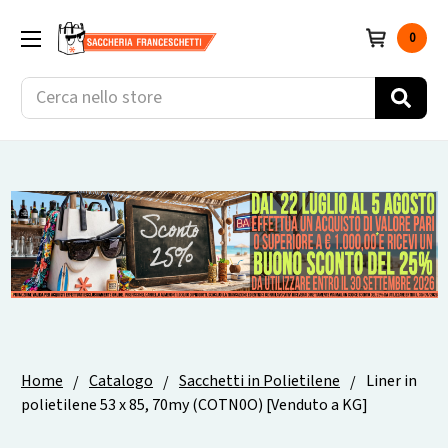
0
Cerca
Home
Catalogo
Sacchetti in Polietilene
Liner in
polietilene 53 x 85, 70my (COTN0O) [Venduto a KG]