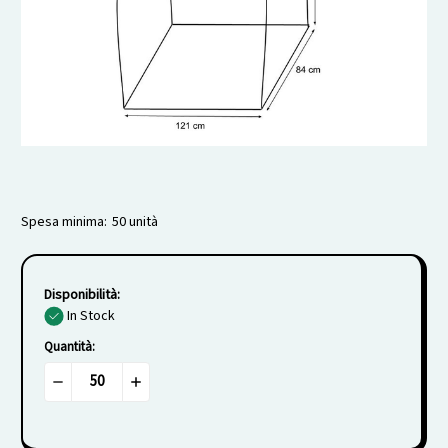
Spesa minima:
50 unità
Disponibilità:
In Stock
Quantità:
Diminuisci
Aumenta
la
la
quantità
quantità
di
di