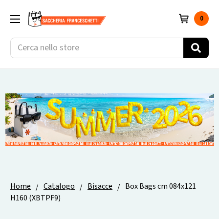
0
Cerca
Home
Catalogo
Bisacce
Box Bags cm 084x121
H160 (XBTPF9)