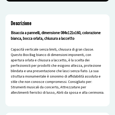
Box
Box
Bags
Bags
cm
cm
084x121
084x121
Descrizione
H160
H160
(XBTPF9)
(XBTPF9)
Bisaccia a pannelli, dimensione 084x121x160, colorazione
bianca, bocca orlata, chiusura a laccetto
Capacità verticale senza limiti, chiusura di gran classe.
Questo Box Bag bianco di dimensioni imponenti, con
apertura orlata e chiusura a laccetto, è la scelta dei
perfezionisti per prodotti che esigono altezza, protezione
blindata e una presentazione che lasci senza fiato. La sua
struttura monumentale è sinonimo di affidabilità assoluta e
stile che non conosce compromessi. Consigliato per:
Strumenti musicali da concerto, Attrezzature per
allestimenti fieristici di lusso, Abiti da sposa e alta cerimonia.